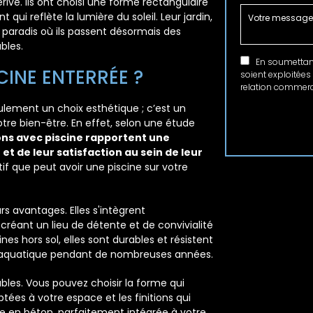
rive. Ils ont choisi une forme rectangulaire
i reflète la lumière du soleil. Leur jardin,
paradis où ils passent désormais des
bles.
En soumettant 
CINE ENTERRÉE ?
soient exploitées
relation commerci
ulement un choix esthétique ; c’est un
tre bien-être. En effet, selon une étude
ons avec piscine rapportent une
 et de leur satisfaction au sein de leur
if que peut avoir une piscine sur votre
urs avantages. Elles s'intègrent
réant un lieu de détente et de convivialité
nes hors sol, elles sont durables et résistent
ir aquatique pendant de nombreuses années.
bles. Vous pouvez choisir la forme qui
tées à votre espace et les finitions qui
ne en béton, parfaitement intégrée à votre