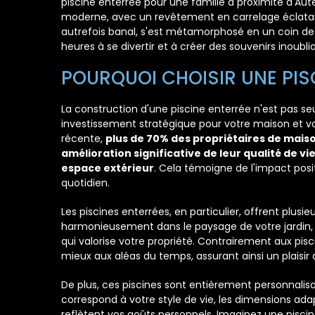
piscine enterrée pour une famille à proximité d'Aute
moderne, avec un revêtement en carrelage éclatant qu
autrefois banal, s'est métamorphosé en un coin de 
heures à se divertir et à créer des souvenirs inoublia
POURQUOI CHOISIR UNE PIS
La construction d'une piscine enterrée n'est pas se
investissement stratégique pour votre maison et vo
récente,
plus de 70% des propriétaires de mais
amélioration significative de leur qualité de vie
espace extérieur
. Cela témoigne de l'impact posit
quotidien.
Les piscines enterrées, en particulier, offrent plusie
harmonieusement dans le paysage de votre jardin, c
qui valorise votre propriété. Contrairement aux pisci
mieux aux aléas du temps, assurant ainsi un plais
De plus, ces piscines sont entièrement personnalisa
correspond à votre style de vie, les dimensions adap
reflètent vos goûts personnels. Imaginez une pisci