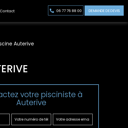
DEMANDE DE DEVIS
06 77 76 88 00
Contact
scine Auterive
ERIVE
ctez votre pisciniste à
Auterive